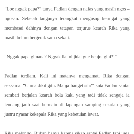
“Loe nggak papa?” tanya Fadlan dengan nafas yang masih ngos –
ngosan. Sebelah tanganya terangkat mengusap keringat yang
membasai dahinya dengan tatapan terjurus kearah Rika yang
masih belum bergerak sama sekali.
“Nggak papa gimana? Nggak liat ni jidat gue benjol gini?!”
Fadlan terdiam. Kali ini matanya mengamati Rika dengan
seksama. “Cuma dikit gitu. Manja banget sih?” kata Fadlan santai
sembari berjalan kearah bola kaki yang tadi tidak sengaja ia
tendang jauh saat bermain di lapangan samping sekolah yang
justru nyasar kekepala Rika yang kebetulan lewat.
Rika melongo. Bukan hanya karena sikap santai Fadlan tapi juga