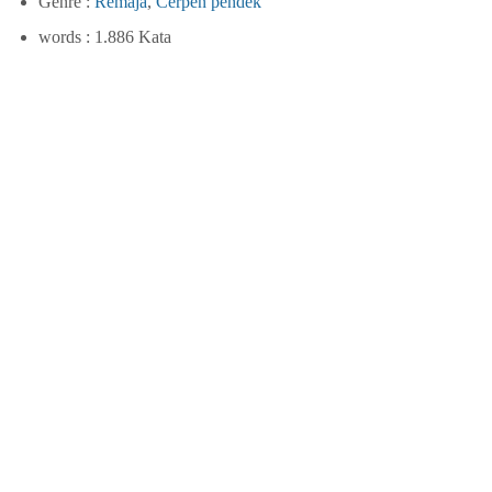
Genre :
Remaja
,
Cerpen pendek
words : 1.886 Kata