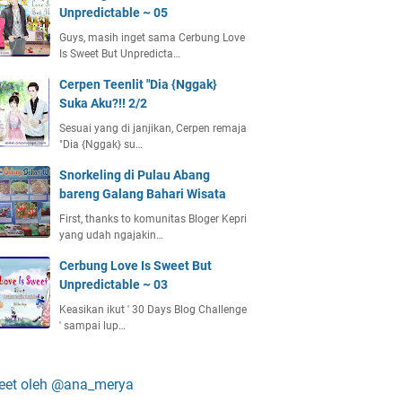
Unpredictable ~ 05
Guys, masih inget sama Cerbung Love
Is Sweet But Unpredicta…
Cerpen Teenlit "Dia {Nggak}
Suka Aku?!! 2/2
Sesuai yang di janjikan, Cerpen remaja
"Dia {Nggak} su…
Snorkeling di Pulau Abang
bareng Galang Bahari Wisata
First, thanks to komunitas Bloger Kepri
yang udah ngajakin…
Cerbung Love Is Sweet But
Unpredictable ~ 03
Keasikan ikut ' 30 Days Blog Challenge
' sampai lup…
eet oleh @ana_merya