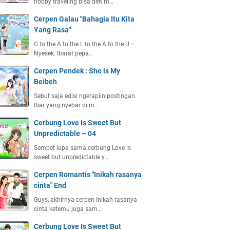
hobby traveling bisa deh m…
Cerpen Galau "Bahagia Itu Kita
Yang Rasa"
G to the A to the L to the A to the U =
Nyesek. Ibarat pepa…
Cerpen Pendek : She is My
Beibeh
Sebut saja edisi ngerapiin postingan.
Biar yang nyebar di m…
Cerbung Love Is Sweet But
Unpredictable ~ 04
Sempet lupa sama cerbung Love is
sweet but unpredictable y…
Cerpen Romantis "Inikah rasanya
cinta" End
Guys, akhirnya cerpen Inikah rasanya
cinta ketemu juga sam…
Cerbung Love Is Sweet But