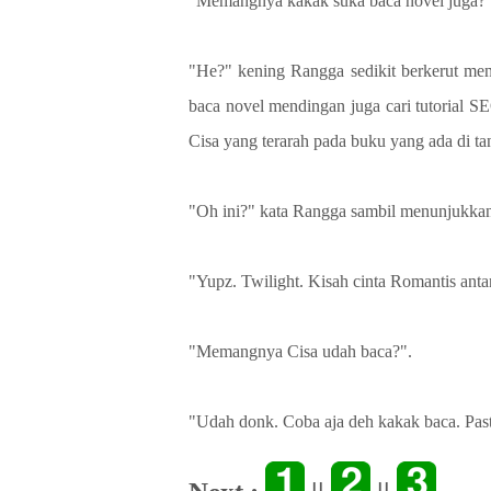
"Memangnya kakak suka baca novel juga?
"He?" kening Rangga sedikit berkerut mend
baca novel mendingan juga cari tutorial SE
Cisa yang terarah pada buku yang ada di t
"Oh ini?" kata Rangga sambil menunjukk
"Yupz. Twilight. Kisah cinta Romantis anta
"Memangnya Cisa udah baca?".
"Udah donk. Coba aja deh kakak baca. Past