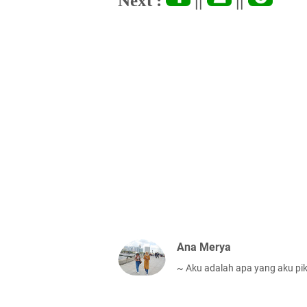
Next :
||
||
Ana Merya
~ Aku adalah apa yang aku pik