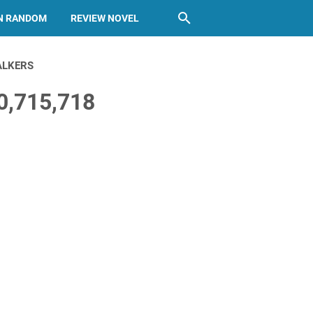
N RANDOM
REVIEW NOVEL
ALKERS
0,715,718