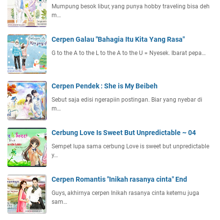
Mumpung besok libur, yang punya hobby traveling bisa deh
m…
Cerpen Galau "Bahagia Itu Kita Yang Rasa"
G to the A to the L to the A to the U = Nyesek. Ibarat pepa…
Cerpen Pendek : She is My Beibeh
Sebut saja edisi ngerapiin postingan. Biar yang nyebar di
m…
Cerbung Love Is Sweet But Unpredictable ~ 04
Sempet lupa sama cerbung Love is sweet but unpredictable
y…
Cerpen Romantis "Inikah rasanya cinta" End
Guys, akhirnya cerpen Inikah rasanya cinta ketemu juga
sam…