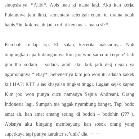
sinopsisnya. *Alibi*. Abis mau gi mana lagi. Aku kan kerja.
Pulangnya jam lima, sementara setengah enam tu drama udah
habis *ini kok malah jadi curhat kemana – mana si?*.
Kembali ke..lap top. Eh salah, kecerita maksudnya. Nah
bingungkan apa hubungannya kim joo won sama ni cerpen? Jadi
gini lho sodara – sodara, aduh aku kok jadi deg degan ya
ngomongnya *lebay*. Sebenernya kim joo won itu adalah kakek
ku! HA?! KTT alias khayalan tingkat tinggi. Lagian sejak kapan
Kim joo won punya cucu namanya Septia Andreani. Orang
Indonesia lagi. Sumpah nie nggak nyambung banget. Tapi bodo
amat ah, kan amat emang sering di bodoh – bodohin (??? ).
Abisnya aku bingung membayang kan sosok orang yang
superkaya tapi punya karakter se’unik’ dia.. =_=