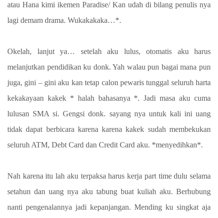
atau Hana kimi ikemen Paradise/ Kan udah di bilang penulis nya
lagi demam drama. Wukakakaka…*.
Okelah, lanjut ya… setelah aku lulus, otomatis aku harus
melanjutkan pendidikan ku donk. Yah walau pun bagai mana pun
juga, gini – gini aku kan tetap calon pewaris tunggal seluruh harta
kekakayaan kakek * halah bahasanya *. Jadi masa aku cuma
lulusan SMA si. Gengsi donk. sayang nya untuk kali ini uang
tidak dapat berbicara karena karena kakek sudah membekukan
seluruh ATM, Debt Card dan Credit Card aku. *menyedihkan*.
Nah karena itu lah aku terpaksa harus kerja part time dulu selama
setahun dan uang nya aku tabung buat kuliah aku. Berhubung
nanti pengenalannya jadi kepanjangan. Mending ku singkat aja