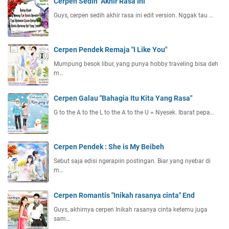
Cerpen Sedih "Akhir Rasa Ini"
Guys, cerpen sedih akhir rasa ini edit version. Nggak tau …
Cerpen Pendek Remaja "I Like You"
Mumpung besok libur, yang punya hobby traveling bisa deh
m…
Cerpen Galau "Bahagia Itu Kita Yang Rasa"
G to the A to the L to the A to the U = Nyesek. Ibarat pepa…
Cerpen Pendek : She is My Beibeh
Sebut saja edisi ngerapiin postingan. Biar yang nyebar di
m…
Cerpen Romantis "Inikah rasanya cinta" End
Guys, akhirnya cerpen Inikah rasanya cinta ketemu juga
sam…