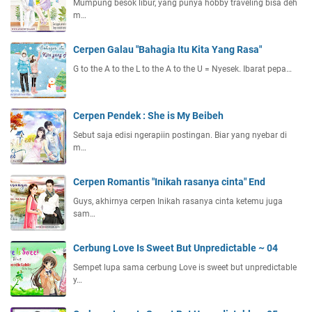
Mumpung besok libur, yang punya hobby traveling bisa deh
m…
Cerpen Galau "Bahagia Itu Kita Yang Rasa"
G to the A to the L to the A to the U = Nyesek. Ibarat pepa…
Cerpen Pendek : She is My Beibeh
Sebut saja edisi ngerapiin postingan. Biar yang nyebar di
m…
Cerpen Romantis "Inikah rasanya cinta" End
Guys, akhirnya cerpen Inikah rasanya cinta ketemu juga
sam…
Cerbung Love Is Sweet But Unpredictable ~ 04
Sempet lupa sama cerbung Love is sweet but unpredictable
y…