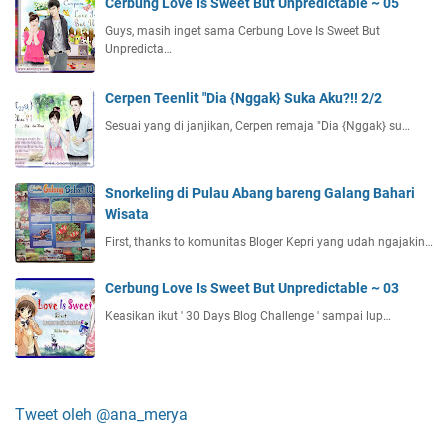
Cerbung Love Is Sweet But Unpredictable ~ 05
Guys, masih inget sama Cerbung Love Is Sweet But
Unpredicta…
Cerpen Teenlit "Dia {Nggak} Suka Aku?!! 2/2
Sesuai yang di janjikan, Cerpen remaja "Dia {Nggak} su…
Snorkeling di Pulau Abang bareng Galang Bahari
Wisata
First, thanks to komunitas Bloger Kepri yang udah ngajakin…
Cerbung Love Is Sweet But Unpredictable ~ 03
Keasikan ikut ' 30 Days Blog Challenge ' sampai lup…
Tweet oleh @ana_merya