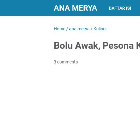
ANA MERYA
DAFTAR ISI
Home
/
ana merya
/
Kuliner
Bolu Awak, Pesona K
3 comments