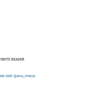
VORITE READER
eet oleh @ana_merya