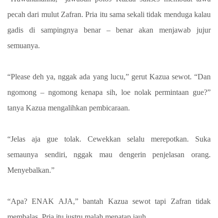
pecah dari mulut Zafran. Pria itu sama sekali tidak menduga kalau
gadis di sampingnya benar – benar akan menjawab jujur
semuanya.
“Please deh ya, nggak ada yang lucu,” gerut Kazua sewot. “Dan
ngomong – ngomong kenapa sih, loe nolak permintaan gue?”
tanya Kazua mengalihkan pembicaraan.
“Jelas aja gue tolak. Cewekkan selalu merepotkan. Suka
semaunya sendiri, nggak mau dengerin penjelasan orang.
Menyebalkan.”
“Apa? ENAK AJA,” bantah Kazua sewot tapi Zafran tidak
membalas. Pria itu justru malah menatap jauh.