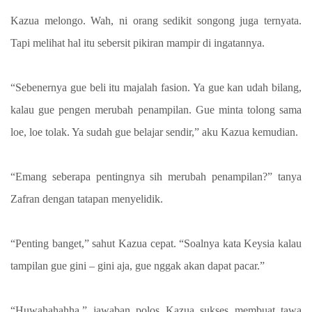
Kazua melongo. Wah, ni orang sedikit songong juga ternyata.
Tapi melihat hal itu sebersit pikiran mampir di ingatannya.
“Sebenernya gue beli itu majalah fasion. Ya gue kan udah bilang,
kalau gue pengen merubah penampilan. Gue minta tolong sama
loe, loe tolak. Ya sudah gue belajar sendir,” aku Kazua kemudian.
“Emang seberapa pentingnya sih merubah penampilan?” tanya
Zafran dengan tatapan menyelidik.
“Penting banget,” sahut Kazua cepat. “Soalnya kata Keysia kalau
tampilan gue gini – gini aja, gue nggak akan dapat pacar.”
“Huwahahahha,” jawaban polos Kazua sukses membuat tawa