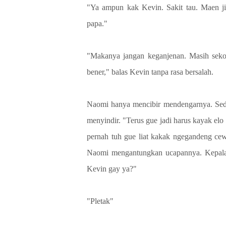
"Ya ampun kak Kevin. Sakit tau. Maen jita
papa."
"Makanya jangan keganjenan. Masih sekol
bener," balas Kevin tanpa rasa bersalah.
Naomi hanya mencibir mendengarnya. Sediki
menyindir. "Terus gue jadi harus kayak elo 
pernah tuh gue liat kakak ngegandeng cew
Naomi mengantungkan ucapannya. Kepalan
Kevin gay ya?"
"Pletak"