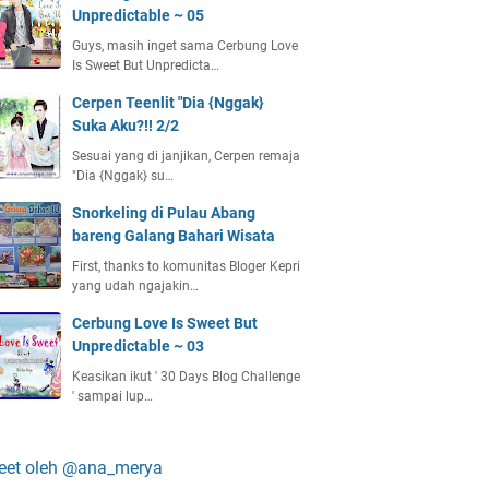
Unpredictable ~ 05
Guys, masih inget sama Cerbung Love
Is Sweet But Unpredicta…
Cerpen Teenlit "Dia {Nggak}
Suka Aku?!! 2/2
Sesuai yang di janjikan, Cerpen remaja
"Dia {Nggak} su…
Snorkeling di Pulau Abang
bareng Galang Bahari Wisata
First, thanks to komunitas Bloger Kepri
yang udah ngajakin…
Cerbung Love Is Sweet But
Unpredictable ~ 03
Keasikan ikut ' 30 Days Blog Challenge
' sampai lup…
eet oleh @ana_merya