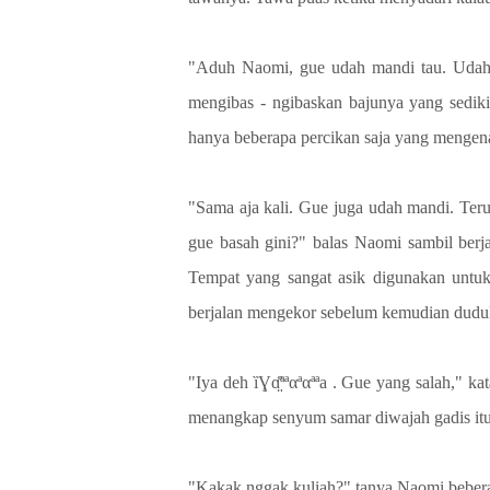
"Aduh Naomi, gue udah mandi tau. Udah w
mengibas - ngibaskan bajunya yang sedikit
hanya beberapa percikan saja yang mengen
"Sama aja kali. Gue juga udah mandi. Teru
gue basah gini?" balas Naomi sambil berj
Tempat yang sangat asik digunakan untuk
berjalan mengekor sebelum kemudian dudu
"Iya deh ȉƔɑ̤̈̊ªªαªαªªa . Gue yang salah,
menangkap senyum samar diwajah gadis it
"Kakak nggak kuliah?" tanya Naomi bebera