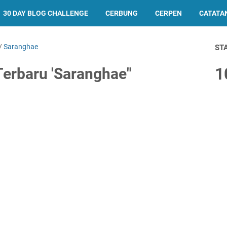
30 DAY BLOG CHALLENGE
CERBUNG
CERPEN
CATATA
/
Saranghae
ST
1
Terbaru 'Saranghae"