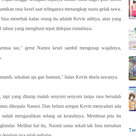
ntikan rasa kesel saat telinganya menangkap suara gelak tawa.
isa menebak kalau orang itu adalah Kevin aditiya, atau yang
 21 tahun yang menghuni tepat didepan rumahnya.
h semua tau," gerut Namoi kesel sambil mengusap wajahnya,
.
 mandi, sekalian aja gue bantuni," balas Kevin disela tawanya.
 tapi yang ditatap malah senyum senyum tanpa rasa bersalah
lintas dikepala Namoi. Dan belum sempat Kevin menyadari ada
 sudah mengarahkan selang air kearahnya. Membuat pria itu
ghindar. Melihat hal itu, Naomi sama sekali tak bisa menahan
Tw
 dendam nya telah terbalas.