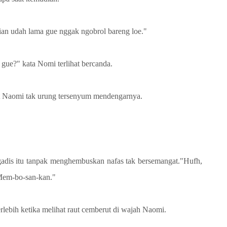
an udah lama gue nggak ngobrol bareng loe."
a gue?" kata Nomi terlihat bercanda.
at Naomi tak urung tersenyum mendengarnya.
dis itu tanpak menghembuskan nafas tak bersemangat."Hufh,
 Mem-bo-san-kan."
lebih ketika melihat raut cemberut di wajah Naomi.