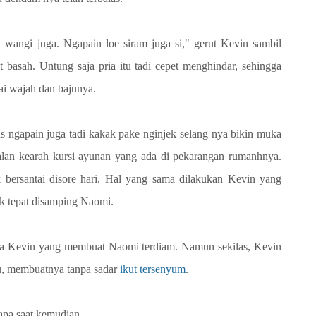
angi juga. Ngapain loe siram juga si," gerut Kevin sambil
 basah. Untung saja pria itu tadi cepet menghindar, sehingga
ai wajah dan bajunya.
s ngapain juga tadi kakak pake nginjek selang nya bikin muka
alan kearah kursi ayunan yang ada di pekarangan rumanhnya.
 bersantai disore hari. Hal yang sama dilakukan Kevin yang
k tepat disamping Naomi.
" kata Kevin yang membuat Naomi terdiam. Namun sekilas, Kevin
u, membuatnya tanpa sadar
ikut tersenyum
.
pa saat kemudian.