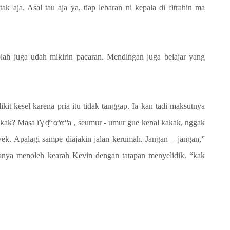
k aja. Asal tau aja ya, tiap lebaran ni kepala di fitrahin ma
ah juga udah mikirin pacaran. Mendingan juga belajar yang
t kesel karena pria itu tidak tanggap. Ia kan tadi maksutnya
kak? Masa ȉƔɑ̤̈̊ªªαªαªªa , seumur - umur gue kenal kakak, nggak
ek. Apalagi sampe diajakin jalan kerumah. Jangan – jangan,”
ya menoleh kearah Kevin dengan tatapan menyelidik. “kak