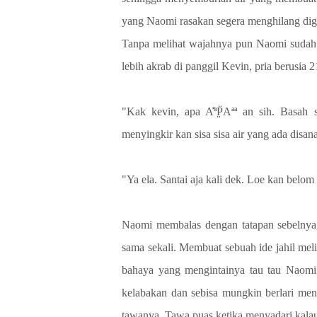
yang Naomi rasakan segera menghilang diga
Tanpa melihat wajahnya pun Naomi sudah b
lebih akrab di panggil Kevin, pria berusia
"Kak kevin, apa A̐ªP̤̈Αªª an sih. Basa
menyingkir kan sisa sisa air yang ada disana
"Ya ela. Santai aja kali dek. Loe kan belom
Naomi membalas dengan tatapan sebelnya,
sama sekali. Membuat sebuah ide jahil me
bahaya yang mengintainya tau tau Naomi
kelabakan dan sebisa mungkin berlari men
tawanya. Tawa puas ketika menyadari kalau