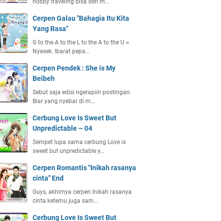
hobby traveling bisa deh m…
Cerpen Galau "Bahagia Itu Kita
Yang Rasa"
G to the A to the L to the A to the U =
Nyesek. Ibarat pepa…
Cerpen Pendek : She is My
Beibeh
Sebut saja edisi ngerapiin postingan.
Biar yang nyebar di m…
Cerbung Love Is Sweet But
Unpredictable ~ 04
Sempet lupa sama cerbung Love is
sweet but unpredictable y…
Cerpen Romantis "Inikah rasanya
cinta" End
Guys, akhirnya cerpen Inikah rasanya
cinta ketemu juga sam…
Cerbung Love Is Sweet But