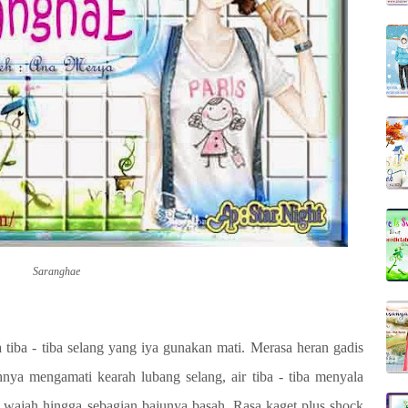
Saranghae
tiba - tiba selang yang iya gunakan mati. Merasa heran gadis
hnya mengamati kearah lubang selang, air tiba - tiba menyala
wajah hingga sebagian bajunya basah. Rasa kaget plus shock