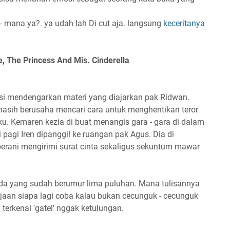
- mana ya?. ya udah lah Di cut aja. langsung
keceritanya
, The Princess And Mis. Cinderella
asi mendengarkan materi yang diajarkan pak Ridwan.
masih berusaha mencari cara untuk menghentikan teror
u. Kemaren kezia di buat menangis gara - gara di dalam
di pagi Iren dipanggil ke ruangan pak Agus. Dia di
 berani mengirimi surat cinta sekaligus sekuntum mawar
a yang sudah berumur lima puluhan. Mana tulisannya
erjaan siapa lagi coba kalau bukan cecunguk - cecunguk
 terkenal 'gatel' nggak ketulungan.