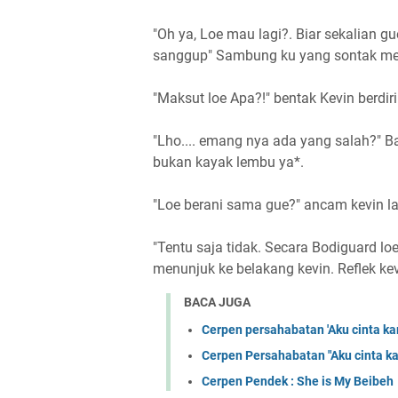
"Oh ya, Loe mau lagi?. Biar sekalian gue
sanggup" Sambung ku yang sontak me
"Maksut loe Apa?!" bentak Kevin berdir
"Lho.... emang nya ada yang salah?" Bal
bukan kayak lembu ya*.
"Loe berani sama gue?" ancam kevin la
"Tentu saja tidak. Secara Bodiguard l
menunjuk ke belakang kevin. Reflek kev
BACA JUGA
Cerpen persahabatan 'Aku cinta ka
Cerpen Persahabatan "Aku cinta k
Cerpen Pendek : She is My Beibeh