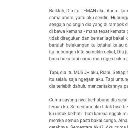
Baiklah, Dia itu TEMAN aku, Andre. kar
sama andre. yaitu aku sendiri. Hubung
sengaja nolongin dia yang di rampok 
di bawa kemana - mana tepat kemata p
tidak diragukan dan bentar lagi baka
barulah belakangan ku ketahui kalau d
itu hubungan kita semakin dekat, Dia ju
baca buku tapi cuma mau ngerecokin a
Tapi, dia itu MUSUH aku, Riani. Setiap
itu selalu saja ngerjain aku. Tapi untu
dia terlebih dahulu menceritakannya pa
Cuma sayang nya, berhubung dia selalu
teman ku. Sementara aku tidak bisa be
ku untuk berhati - hati karena nggak 
mereka semua pasti bakal curiga. Alhas
getahnya. Sementara Aku?. Aku cuma 