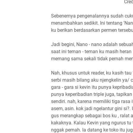
Cre
Sebenernya pengenalannya sudah cukup 
menambahkan sedikit. Ini tentang 'Nan
ku berikan berdasarkan permen tersebu
Jadi begini, Nano - nano adalah sebu
saat ini teman - teman ku masih hera
memang sama sekali tidak pernah mem
Nah, khusus untuk reader, ku kasih tau 
serbi masih bilang aku njengkelin ya/ c
gara - gara si kevin itu punya kepriba
punya keperibadian triple juga, tapika
sendiri. nah, karena memiliki tiga rasa
asem, asin. kok jadi ngelantur gini si?
gus merangkap sebagai bos ku , ralat a
kakaknya. Kalau Kevin yang ngurus tu
nggak pernah. Ia datang ke toko itu j