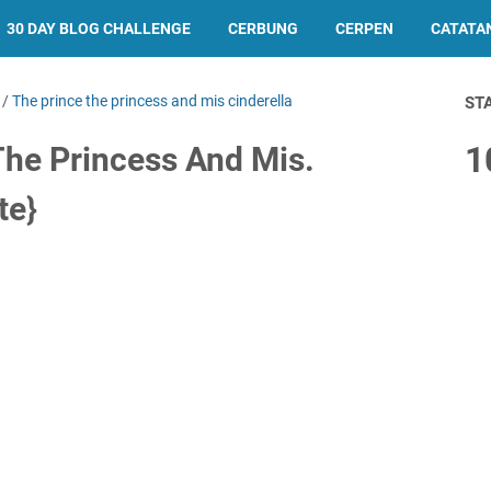
30 DAY BLOG CHALLENGE
CERBUNG
CERPEN
CATATA
/
The prince the princess and mis cinderella
ST
1
The Princess And Mis.
te}