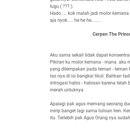
lugu ( ??? ).
Hado..... kok malah jadi molor kemana 
aja nyok..... he he he........
Cerpen The Prince
Aku sama sekali tidak dapat konsentr
Pikiran ku molor kemana - mana. aku 
yang dilempakan pada teman - teman k
tas nya di isi bangkai tikut. Bahkan ta
introgasi habis - habisan karena telah
merah untuknya.
Apalagi pak agus memang seorang dud
mirip banget lagi sama tulisan Iren. K
itu. Terlebih pak Agus Orang nya sudah