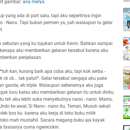
dit gambar:
ana merya
yang ada di part satu, tapi aku sepertinya ingin
o - Nano. Tapi bukan permen ya, yah walaupun tu gelar
t.
ah sebutan yang ku tujukan untuk Kevin. Bahkan sampai
n kenapa aku memberikan gelaran tersebut karena aku
berikan penjelasan.
*tuh kan, kurang baik apa coba aku, tapi kok serba -
k ck ck... tak patut*. Gelar tersebut sengaja aku pake
dian ganda, eh triple. Walaupun sebenernya aku juga
n gak lucu kalau aku memberikan gelaran itu untuk diriku
 itu lah aku lebih suka menyebutnya nano - nano. Manis,
. Undo ke awal, Si Nano - nano itu, Teman, Musuh sekali
dek bos ku. karena aku kerja di toko buku milik
 toko mah mustahil. Secara megang buku aja kayak
uga biasanya cuma ngerecokin.