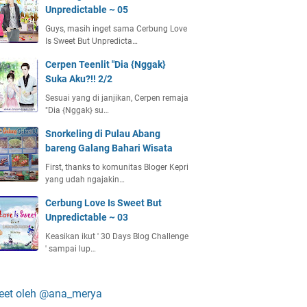
Unpredictable ~ 05
Guys, masih inget sama Cerbung Love
Is Sweet But Unpredicta…
Cerpen Teenlit "Dia {Nggak}
Suka Aku?!! 2/2
Sesuai yang di janjikan, Cerpen remaja
"Dia {Nggak} su…
Snorkeling di Pulau Abang
bareng Galang Bahari Wisata
First, thanks to komunitas Bloger Kepri
yang udah ngajakin…
Cerbung Love Is Sweet But
Unpredictable ~ 03
Keasikan ikut ' 30 Days Blog Challenge
' sampai lup…
eet oleh @ana_merya