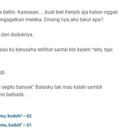
 beliin. Kasiaaan.... buat beli Keripik aja kalian nggak
ngagetkan mereka. Emang nya aku takut apa?.
i dari duduknya.
as ku berusaha terlihat santai bin kalem *eits, tapi
gi.
oe segitu banyak" Balasku tak mau kalah sambil
in berbalik.
mu, bodoh!' ~ 02
amu, bodoh" ~ 01