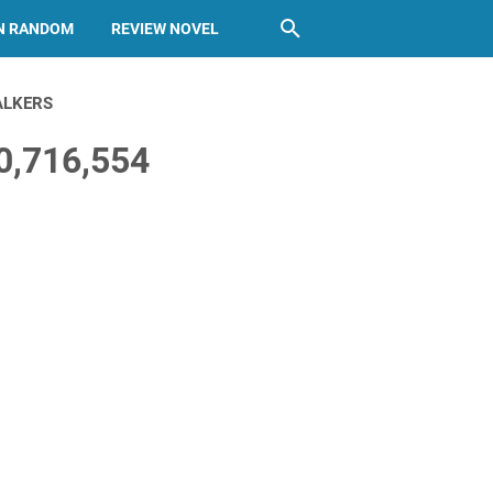
N RANDOM
REVIEW NOVEL
ALKERS
0,716,554