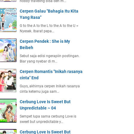
hobby traveling bisa deh m…
Cerpen Galau "Bahagia Itu Kita
Yang Rasa"
G to the A to the L to the A to the U =
Nyesek. Ibarat pepa…
Cerpen Pendek : She is My
Beibeh
Sebut saja edisi ngerapiin postingan.
Biar yang nyebar di m…
Cerpen Romantis "Inikah rasanya
cinta" End
Guys, akhirnya cerpen Inikah rasanya
cinta ketemu juga sam…
Cerbung Love Is Sweet But
Unpredictable ~ 04
Sempet lupa sama cerbung Love is
sweet but unpredictable y…
Cerbung Love Is Sweet But