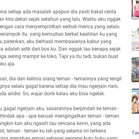
ena setiap ada masalah apapun dia pasti bakal cerita
an kita dekat sejak setahun yang lalu. Waktu aku nggak
dengan cara menyemprotkan serbuk merica yang selalu
erampok itu. yang kemudian berkat keahlian ku yang
l ku patenkan, aku berhasil membawanya kabur yang
ia adalah adik dari bos ku. Dan nggak tau kenapa sejak
ga sering mampir ke toko, Tapi ya itu tadi, bukan buat
ku aja.
 hari, dia dan kelima orang teman - temannya yang tengil
ngnya selalu gagal karena setiap dia mau ngerjain riani,
da andre. So, wajar donk kalau aku bisa ngelak.
 gagal ngerjain aku, sasarannya berpindah ke teman -
rtindak apa - apa kecuali mengingatkan teman - teman
mungkin kan aku ngasih tau rencana kevin, yang ada
il, teman - teman ku lah yang selama ini terkena
Tw
bisa menahan emosi sebagai seorang kutu buku yang