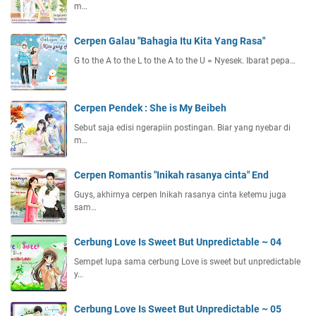
m…
Cerpen Galau "Bahagia Itu Kita Yang Rasa"
G to the A to the L to the A to the U = Nyesek. Ibarat pepa…
Cerpen Pendek : She is My Beibeh
Sebut saja edisi ngerapiin postingan. Biar yang nyebar di
m…
Cerpen Romantis "Inikah rasanya cinta" End
Guys, akhirnya cerpen Inikah rasanya cinta ketemu juga
sam…
Cerbung Love Is Sweet But Unpredictable ~ 04
Sempet lupa sama cerbung Love is sweet but unpredictable
y…
Cerbung Love Is Sweet But Unpredictable ~ 05