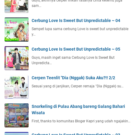
Guys, akhirnya cerpen Inikah rasanya cinta ketemu juga
sam…
Cerbung Love Is Sweet But Unpredictable ~ 04
Sempet lupa sama cerbung Love is sweet but unpredictable
y…
Cerbung Love Is Sweet But Unpredictable ~ 05
Guys, masih inget sama Cerbung Love Is Sweet But
Unpredicta…
Cerpen Teenlit "Dia {Nggak} Suka Aku?!! 2/2
Sesuai yang di janjikan, Cerpen remaja "Dia {Nggak} su…
Snorkeling di Pulau Abang bareng Galang Bahari
Wisata
First, thanks to komunitas Bloger Kepri yang udah ngajakin…
Cerbung Love Is Sweet But Unpredictable ~ 03