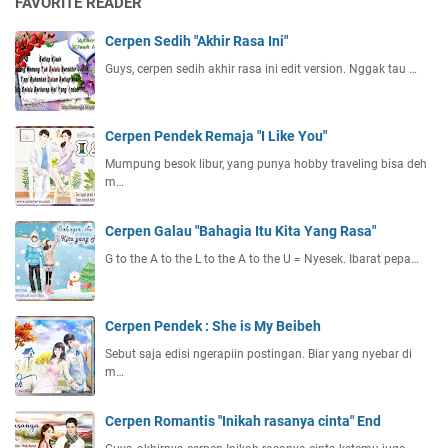
FAVORITE READER
Cerpen Sedih "Akhir Rasa Ini"
Guys, cerpen sedih akhir rasa ini edit version. Nggak tau …
Cerpen Pendek Remaja "I Like You"
Mumpung besok libur, yang punya hobby traveling bisa deh
m…
Cerpen Galau "Bahagia Itu Kita Yang Rasa"
G to the A to the L to the A to the U = Nyesek. Ibarat pepa…
Cerpen Pendek : She is My Beibeh
Sebut saja edisi ngerapiin postingan. Biar yang nyebar di
m…
Cerpen Romantis "Inikah rasanya cinta" End