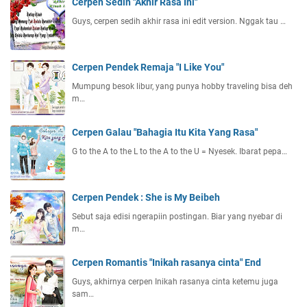
Cerpen Sedih "Akhir Rasa Ini"
Guys, cerpen sedih akhir rasa ini edit version. Nggak tau …
Cerpen Pendek Remaja "I Like You"
Mumpung besok libur, yang punya hobby traveling bisa deh
m…
Cerpen Galau "Bahagia Itu Kita Yang Rasa"
G to the A to the L to the A to the U = Nyesek. Ibarat pepa…
Cerpen Pendek : She is My Beibeh
Sebut saja edisi ngerapiin postingan. Biar yang nyebar di
m…
Cerpen Romantis "Inikah rasanya cinta" End
Guys, akhirnya cerpen Inikah rasanya cinta ketemu juga
sam…