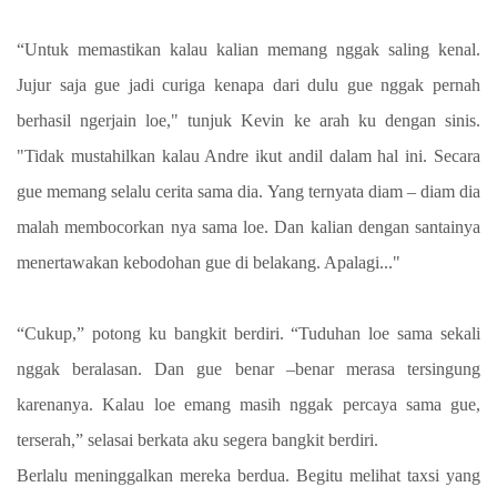
“Untuk memastikan kalau kalian memang nggak saling kenal.
Jujur saja gue jadi curiga kenapa dari dulu gue nggak pernah
berhasil ngerjain loe," tunjuk Kevin ke arah ku dengan sinis.
"Tidak mustahilkan kalau Andre ikut andil dalam hal ini. Secara
gue memang selalu cerita sama dia. Yang ternyata diam – diam dia
malah membocorkan nya sama loe. Dan kalian dengan santainya
menertawakan kebodohan gue di belakang. Apalagi..."
“Cukup,” potong ku bangkit berdiri. “Tuduhan loe sama sekali
nggak beralasan. Dan gue benar –benar merasa tersingung
karenanya. Kalau loe emang masih nggak percaya sama gue,
terserah,” selasai berkata aku segera bangkit berdiri.
Berlalu meninggalkan mereka berdua. Begitu melihat taxsi yang