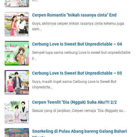
m…
Cerpen Romantis "Inikah rasanya cinta" End
Guys, akhirnya cerpen Inikah rasanya cinta ketemu juga
sam…
Cerbung Love Is Sweet But Unpredictable ~ 04
Sempet lupa sama cerbung Love is sweet but unpredictable
y…
Cerbung Love Is Sweet But Unpredictable ~ 05
Guys, masih inget sama Cerbung Love Is Sweet But
Unpredicta…
Cerpen Teenlit "Dia {Nggak} Suka Aku?!! 2/2
Sesuai yang di janjikan, Cerpen remaja "Dia {Nggak} su…
Snorkeling di Pulau Abang bareng Galang Bahari