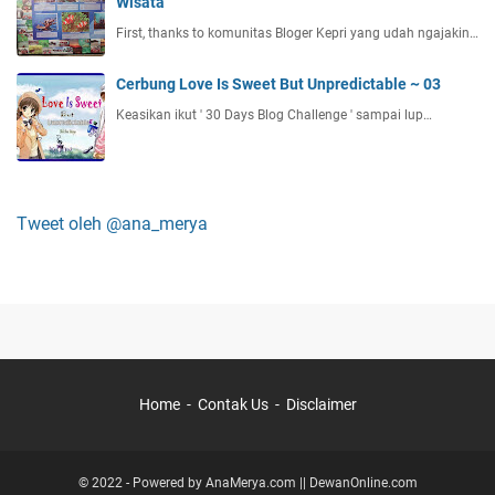
Wisata
First, thanks to komunitas Bloger Kepri yang udah ngajakin…
Cerbung Love Is Sweet But Unpredictable ~ 03
Keasikan ikut ' 30 Days Blog Challenge ' sampai lup…
Tweet oleh @ana_merya
Home
Contak Us
Disclaimer
© 2022 - Powered by
AnaMerya.com
||
DewanOnline.com