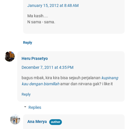
January 15, 2012 at 8:48 AM
Ma kasih....
N sama - sama.
Reply
Heru Prasetyo
December 7, 2011 at 4:35 PM
bagus mbak, kira kira bisa sejauh perjalanan
kupinang
kau dengan bismillah
amar dan nirvana gak? i like it
Reply
Replies
Ana Merya