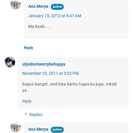
Ana Merya
January 15, 2012 at 8:47 AM
Ma kasih.....
Reply
ulyxdontworrybehappy
November 23, 2011 at 5:02 PM
bagus banget..and bisa bantu tugas ku juga..mksih
ya..
Reply
Replies
Ana Merya