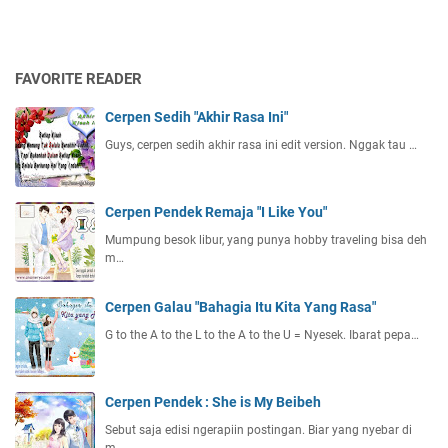
FAVORITE READER
Cerpen Sedih "Akhir Rasa Ini"
Guys, cerpen sedih akhir rasa ini edit version. Nggak tau …
Cerpen Pendek Remaja "I Like You"
Mumpung besok libur, yang punya hobby traveling bisa deh
m…
Cerpen Galau "Bahagia Itu Kita Yang Rasa"
G to the A to the L to the A to the U = Nyesek. Ibarat pepa…
Cerpen Pendek : She is My Beibeh
Sebut saja edisi ngerapiin postingan. Biar yang nyebar di