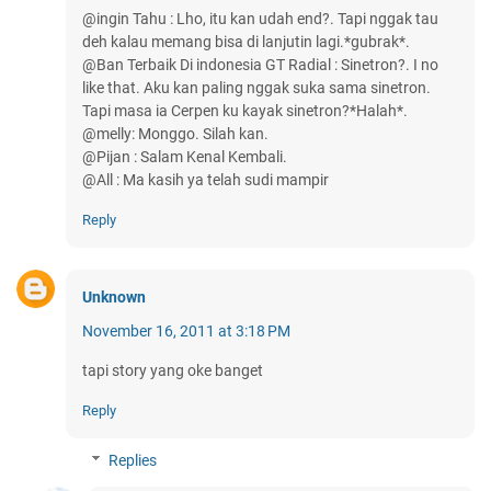
@ingin Tahu : Lho, itu kan udah end?. Tapi nggak tau
deh kalau memang bisa di lanjutin lagi.*gubrak*.
@Ban Terbaik Di indonesia GT Radial : Sinetron?. I no
like that. Aku kan paling nggak suka sama sinetron.
Tapi masa ia Cerpen ku kayak sinetron?*Halah*.
@melly: Monggo. Silah kan.
@Pijan : Salam Kenal Kembali.
@All : Ma kasih ya telah sudi mampir
Reply
Unknown
November 16, 2011 at 3:18 PM
tapi story yang oke banget
Reply
Replies