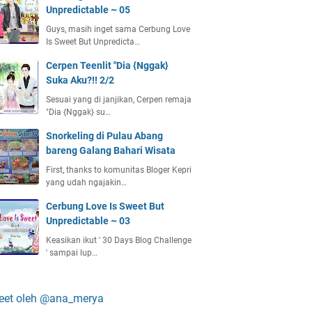
Unpredictable ~ 05
Guys, masih inget sama Cerbung Love
Is Sweet But Unpredicta…
Cerpen Teenlit "Dia {Nggak}
Suka Aku?!! 2/2
Sesuai yang di janjikan, Cerpen remaja
"Dia {Nggak} su…
Snorkeling di Pulau Abang
bareng Galang Bahari Wisata
First, thanks to komunitas Bloger Kepri
yang udah ngajakin…
Cerbung Love Is Sweet But
Unpredictable ~ 03
Keasikan ikut ' 30 Days Blog Challenge
' sampai lup…
eet oleh @ana_merya