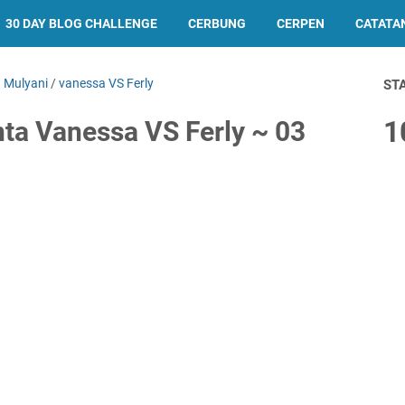
30 DAY BLOG CHALLENGE
CERBUNG
CERPEN
CATATA
 Mulyani
/
vanessa VS Ferly
ST
1
nta Vanessa VS Ferly ~ 03