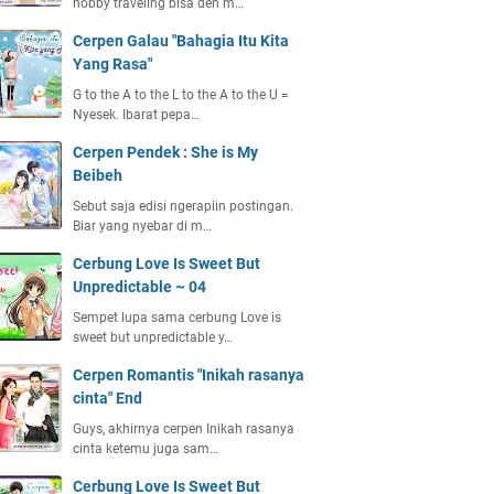
hobby traveling bisa deh m…
Cerpen Galau "Bahagia Itu Kita
Yang Rasa"
G to the A to the L to the A to the U =
Nyesek. Ibarat pepa…
Cerpen Pendek : She is My
Beibeh
Sebut saja edisi ngerapiin postingan.
Biar yang nyebar di m…
Cerbung Love Is Sweet But
Unpredictable ~ 04
Sempet lupa sama cerbung Love is
sweet but unpredictable y…
Cerpen Romantis "Inikah rasanya
cinta" End
Guys, akhirnya cerpen Inikah rasanya
cinta ketemu juga sam…
Cerbung Love Is Sweet But