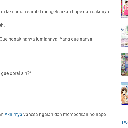
erli kemudian sambil mengeluarkan hape dari sakunya.
eh.
"Gue nggak nanya jumlahnya. Yang gue nanya
 gue obral sih?”
ian
Akhirnya
vanesa ngalah dan memberikan no hape
Tw