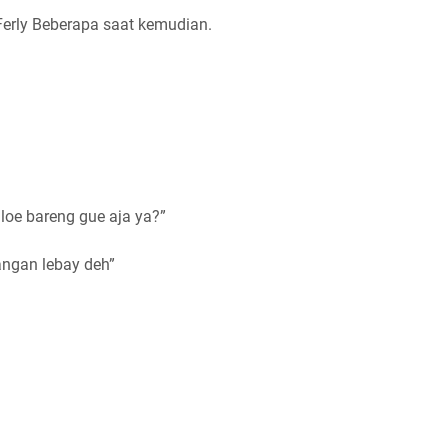
Ferly Beberapa saat kemudian.
i loe bareng gue aja ya?”
angan lebay deh”