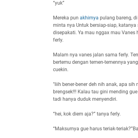
“yuk”
Mereka pun
akhirnya
pulang bareng, di
minta nya Untuk bersiap-siap, katany
disepakati. Ya mau nggax mau Vanes har
ferly.
Malam nya vanes jalan sama ferly. Tern
bertemu dengan temen-temennya yang 
cuekin.
"Iiih bener-bener deh nih anak, apa si
brengsek!!! Kalau tau gini mending gue
tadi hanya duduk menyendiri.
“hei, kok diem aja?” tanya ferly.
“Maksurnya gue harus teriak-teriak?”B