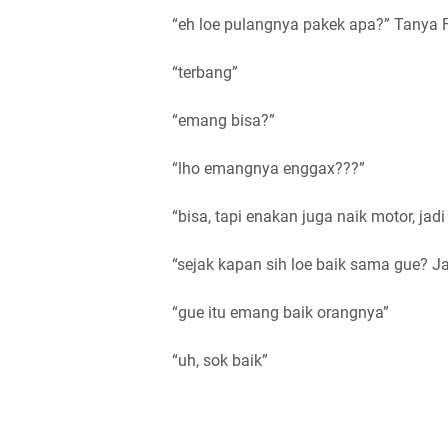
“eh loe pulangnya pakek apa?” Tanya 
“terbang”
“emang bisa?”
“lho emangnya enggax???”
“bisa, tapi enakan juga naik motor, jad
“sejak kapan sih loe baik sama gue? J
“gue itu emang baik orangnya”
“uh, sok baik”