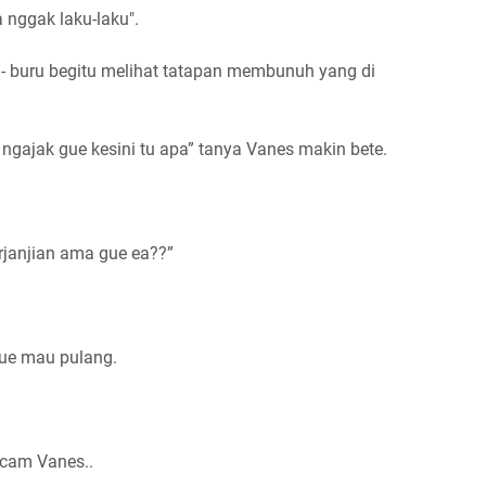
 nggak laku-laku".
uru - buru begitu melihat tatapan membunuh yang di
 ngajak gue kesini tu apa” tanya Vanes makin bete.
rjanjian ama gue ea??”
gue mau pulang.
cam Vanes..