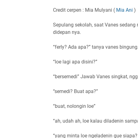
Credit cerpen : Mia Mulyani (
Mia Ani
)
Sepulang sekolah, saat Vanes sedang m
didepan nya.
“ferly? Ada apa?” tanya vanes bingung
“loe lagi apa disini?”
“bersemedi” Jawab Vanes singkat, ngga
“semedi? Buat apa?”
“buat, nolongin loe”
“ah, udah ah, loe kalau diladenin sampa
“yang minta loe ngeladenin gue siapa