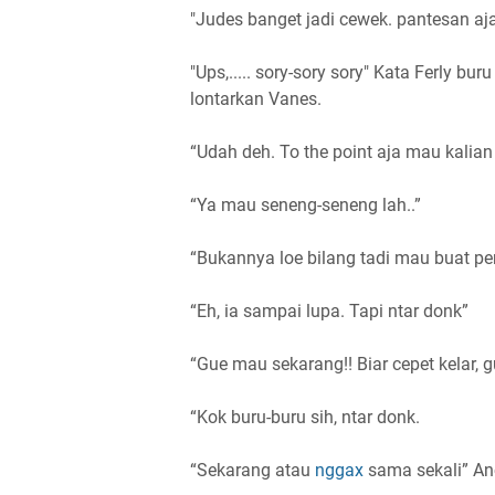
"Judes banget jadi cewek. pantesan aja
"Ups,..... sory-sory sory" Kata Ferly b
lontarkan Vanes.
“Udah deh. To the point aja mau kalian
“Ya mau seneng-seneng lah..”
“Bukannya loe bilang tadi mau buat pe
“Eh, ia sampai lupa. Tapi ntar donk”
“Gue mau sekarang!! Biar cepet kelar, 
“Kok buru-buru sih, ntar donk.
“Sekarang atau
nggax
sama sekali” An