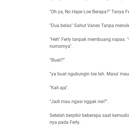
"Oh ya, No Hape Loe Berapa?" Tanya F
"Dua belas" Sahut Vanes Tanpa menol
"Heh" Ferly tanpak membuang napas. 
nomornya".
“Buat?”
“ya buat ngubungin loe lah. Masa’ mau
"Kali aja".
"Jadi mau ngasi nggak nie?".
Setelah berpikir beberapa saat kemud
nya pada Ferly.