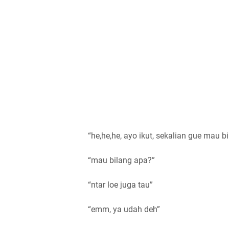
“he,he,he, ayo ikut, sekalian gue mau 
“mau bilang apa?”
“ntar loe juga tau”
“emm, ya udah deh”