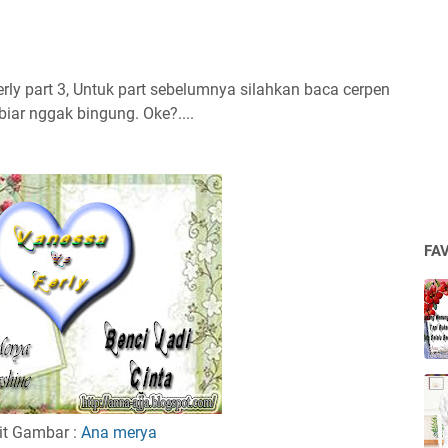
ly part 3, Untuk part sebelumnya silahkan baca cerpen
biar nggak bingung. Oke?....
FA
it Gambar :
Ana merya